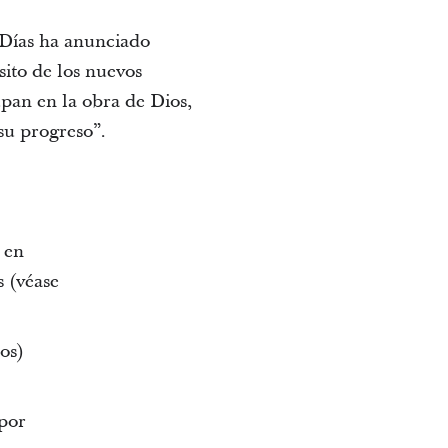
s Días ha anunciado
ito de los nuevos
pan en la obra de Dios,
su progreso”.
 en
s (véase
os)
por