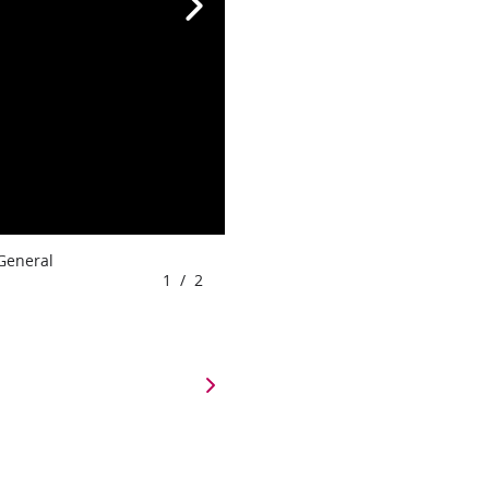
 General
1
/
2