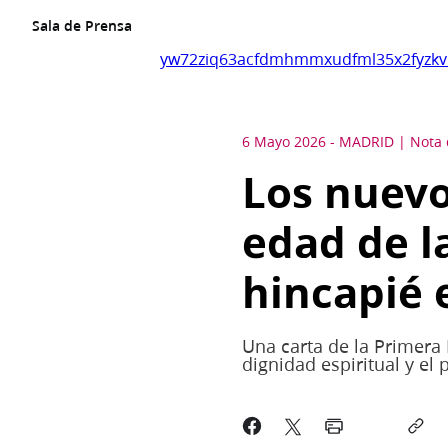
Sala de Prensa
yw72ziq63acfdmhmmxudfml35x2fyzkv
6 Mayo 2026
-
MADRID
Nota 
Los nuevo
edad de l
hincapié e
Una carta de la Primera 
dignidad espiritual y el