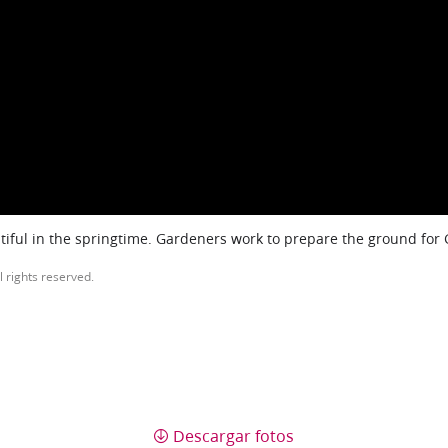
iful in the springtime. Gardeners work to prepare the ground for
l rights reserved.
Descargar fotos