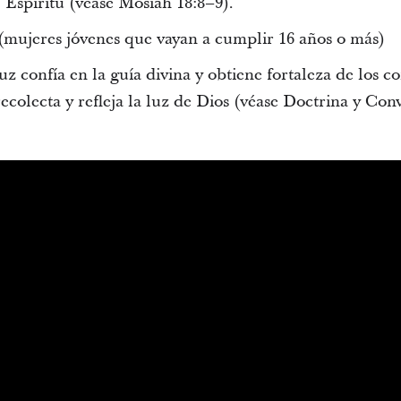
 Espíritu (véase Mosíah 18:8–9).
(mujeres jóvenes que vayan a cumplir 16 años o más)
 confía en la guía divina y obtiene fortaleza de los c
colecta y refleja la luz de Dios (véase Doctrina y Con