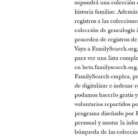
supondrá una colección d
historia familiar. Ademá
registros a las coleccion
colección de genealogía 
proceden de registros de
Vaya a FamilySearch.org,
para ver una lista comple
en beta.familysearch.org
FamilySearch emplea, pr
de digitalizar e indexar 
podamos hacerlo gratis y 
voluntarios repartidos p
programa diseñado por Fa
personal y anotar la inf
búsqueda de las coleccion