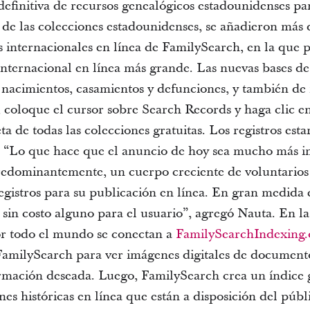
efinitiva de recursos genealógicos estadounidenses par
s de las colecciones estadounidenses, se añadieron más 
es internacionales en línea de FamilySearch, en la que
internacional en línea más grande. Las nuevas bases de
 nacimientos, casamientos y defunciones, y también de 
 coloque el cursor sobre Search Records y haga clic e
ta de todas las colecciones gratuitas. Los registros est
. “Lo que hace que el anuncio de hoy sea mucho más i
edominantemente, un cuerpo creciente de voluntarios 
registros para su publicación en línea. En gran medida 
sin costo alguno para el usuario”, agregó Nauta. En la
or todo el mundo se conectan a
FamilySearchIndexing.
milySearch para ver imágenes digitales de documentos
ormación deseada. Luego, FamilySearch crea un índice 
es históricas en línea que están a disposición del públ