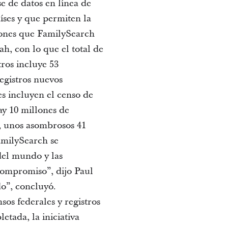
e de datos en línea de
íses y que permiten la
llones que FamilySearch
ah, con lo que el total de
tros incluye 53
egistros nuevos
s incluyen el censo de
ay 10 millones de
, unos asombrosos 41
amilySearch se
del mundo y las
compromiso”, dijo Paul
o”, concluyó.
os federales y registros
tada, la iniciativa