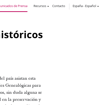
unicados de Prensa
Recursos
Contacto
España
-
Español
istóricos
l país asistan esta
des Genealógicas para
os, sin duda alguna se
l en la preservación y