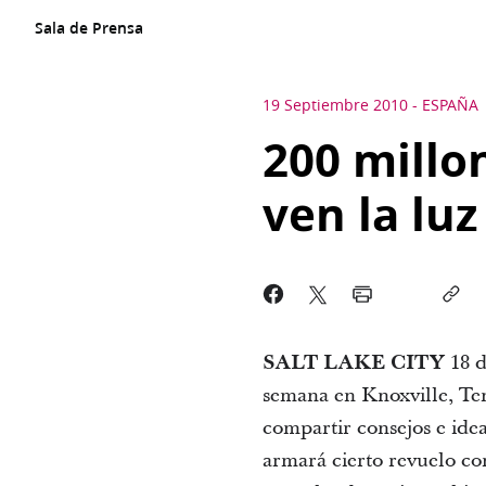
Sala de Prensa
19 Septiembre 2010
-
ESPAÑA
200 millo
ven la luz
SALT LAKE CITY
18 d
semana en Knoxville, Ten
compartir consejos e ide
armará cierto revuelo c