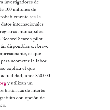
a investigadores de
de 100 millones de
 probablemente sea la
 datos internacionales
registros municipales.
n Record Search pilot
arán disponibles en breve
mpresionante, es que
para acometer la labor
eso explica el que
 actualidad, unos 350.000
org
y utilizan un
 históricos de interés
gratuito con opción de
ico.