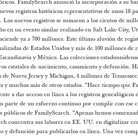
tóricos. FamilySearch anunció la incorporación a su bas
evos registros históricos representativos de unos 18 pa
. Los nuevos registros se sumaron a los cientos de mi
ño en un evento similar realizado en Salt Lake City, Ut
 asciende ya a 700 millones. Este último aluvión de regis
ualizadas de Estados Unidos y más de 100 millones de r
scandinavia y México. Las colecciones estadounidense
ros estatales de nacimiento, casamiento y defunción. H
s de Nueva Jersey y Michigan, 4 millones de Tennessee
ts y muchos más de otros estados. “Hace tiempo que F
e a dar acceso en línea a los registros genealógicos 
on parte de un esfuerzo continuo por cumplir con ese 
os públicos de FamilySearch. “Apenas hemos comenzad
h concentra sus labores en EE. UU. en digitalizar cens
o y defunción para publicarlos en línea. Una vez comple