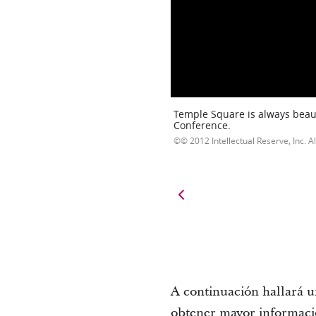
Temple Square is always beaut
Conference.
© 2012 Intellectual Reserve, Inc. Al
A continuación hallará un
obtener mayor informació