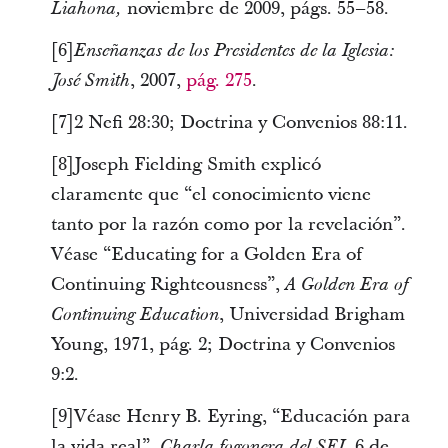
noviembre de 2009, págs. 55–58.
Liahona,
[6]
Enseñanzas de los Presidentes de la Iglesia:
, 2007,
pág. 275
.
José Smith
[7]2 Nefi 28:30; Doctrina y Convenios 88:11.
[8]Joseph Fielding Smith explicó
claramente que “el conocimiento viene
tanto por la razón como por la revelación”.
Véase “Educating for a Golden Era of
Continuing Righteousness”,
A Golden Era of
, Universidad Brigham
Continuing Education
Young, 1971, pág. 2; Doctrina y Convenios
9:2.
[9]Véase Henry B. Eyring, “Educación para
la vida real”,
6 de
Charla fogonera del SEI,