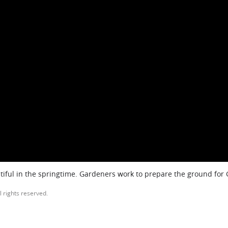
iful in the springtime. Gardeners work to prepare the ground for
l rights reserved.