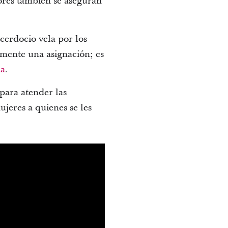
ores también se aseguran
cerdocio vela por los
lemente una asignación; es
ia
.
para atender las
ujeres a quienes se les