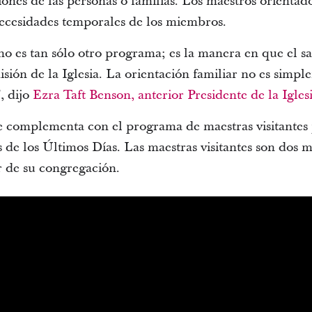
ones de las personas o familias. Los maestros orientad
 necesidades temporales de los miembros.
no es tan sólo otro programa; es la manera en que el sa
misión de la Iglesia. La orientación familiar no es simp
, dijo
Ezra Taft Benson
, anterior Presidente de la Igles
se complementa con el programa de maestras visitantes 
 de los Últimos Días. Las maestras visitantes son dos m
er de su congregación.