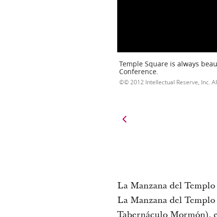
Temple Square is always beaut
Conference.
© 2012 Intellectual Reserve, Inc. Al
La Manzana del Templo es 
La Manzana del Templo c
Tabernáculo Mormón), el 