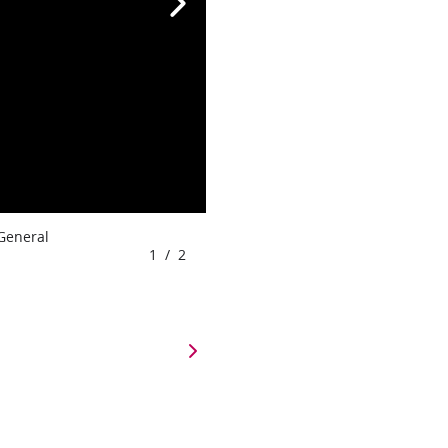
 General
1
/
2