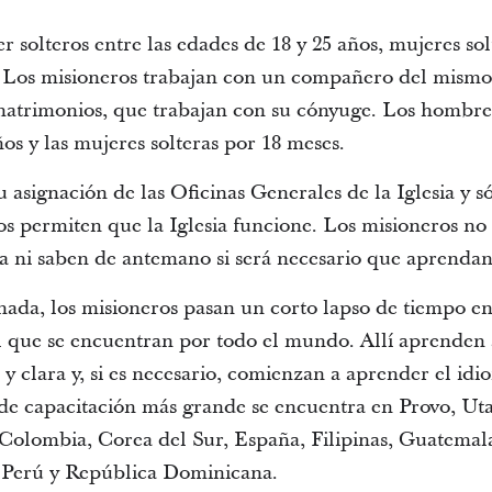
 solteros entre las edades de 18 y 25 años, mujeres so
. Los misioneros trabajan con un compañero del mismo 
matrimonios, que trabajan con su cónyuge. Los hombres
ños y las mujeres solteras por 18 meses.
 asignación de las Oficinas Generales de la Iglesia y sól
s permiten que la Iglesia funcione. Los misioneros no s
a ni saben de antemano si será necesario que aprenda
gnada, los misioneros pasan un corto lapso de tiempo e
 que se encuentran por todo el mundo. Allí aprenden 
 clara y, si es necesario, comienzan a aprender el idio
 de capacitación más grande se encuentra en Provo, Ut
 Colombia, Corea del Sur, España, Filipinas, Guatemala
 Perú y República Dominicana.