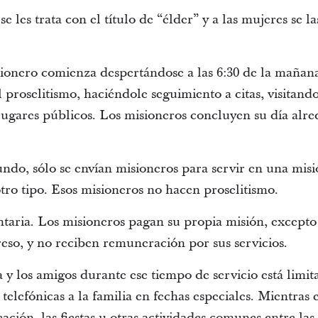
e les trata con el título de “élder” y a las mujeres se las
onero comienza despertándose a las 6:30 de la mañana
l proselitismo, haciéndole seguimiento a citas, visitan
 lugares públicos. Los misioneros concluyen su día alre
ndo, sólo se envían misioneros para servir en una mis
tro tipo. Esos misioneros no hacen proselitismo.
taria. Los misioneros pagan su propia misión, excepto 
eso, y no reciben remuneración por sus servicios.
a y los amigos durante ese tiempo de servicio está limit
elefónicas a la familia en fechas especiales. Mientras e
eación, las fiestas u otras actividades comunes entre la