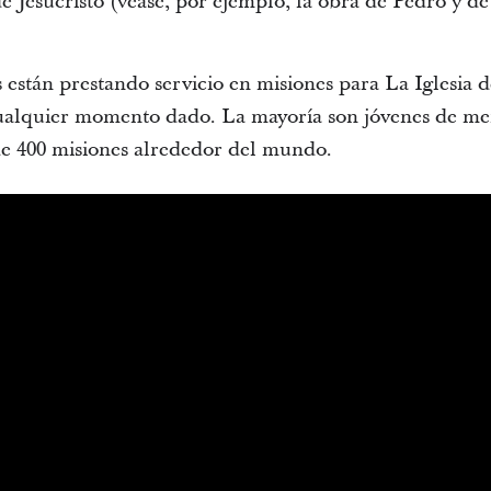
 Jesucristo (véase, por ejemplo, la obra de Pedro y de
están prestando servicio en misiones para La Iglesia de
cualquier momento dado. La mayoría son jóvenes de me
de 400 misiones alrededor del mundo.