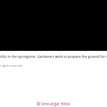
iful in the springtime. Gardeners work to prepare the ground for
l rights reserved.
Descargar fotos