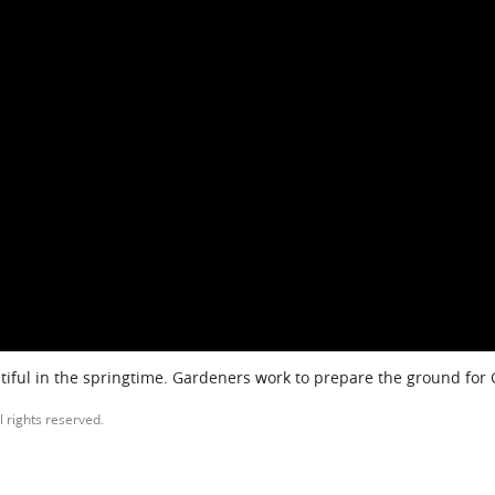
iful in the springtime. Gardeners work to prepare the ground for
l rights reserved.