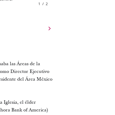
1
/
2
saba las Áreas de la
como Director Ejecutivo
residente del Área México
Iglesia, el élder
ahora Bank of America)