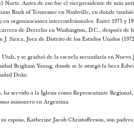
el Norte. Antes de eso fue el vicepresidente de más an
on Bank of Tennessee en Nashville, en donde también
 en organizaciones interconfesionales. Entre 1975 y 198
a carrera de Derecho en Washington, D.C., después de 
hn J. Sirica, Juez de Distrito de los Estados Unidos (197
 Utah, y se graduó de la escuela secundaría en Nueva J
rsidad Brigham Young, donde se le otorgó la beca Edwin
sidad Duke.
, ha servido a la Iglesia como Representante Regional, 
como misionero en Argentina.
 su esposa, Katherine Jacob Christofferson, son padres 