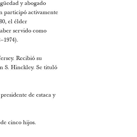
tigüedad y abogado
 participó activamente
0, el élder
haber servido como
2–1974).
ersey. Recibió su
 S. Hinckley. Se tituló
presidente de estaca y
de cinco hijos.