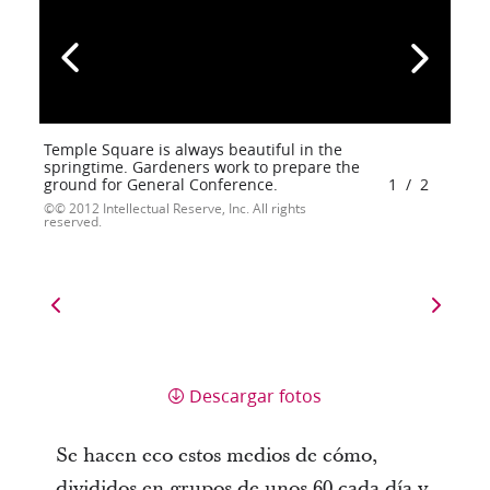
Temple Square is always beautiful in the
springtime. Gardeners work to prepare the
ground for General Conference.
1
/
2
© 2012 Intellectual Reserve, Inc. All rights
reserved.
Descargar fotos
Se hacen eco estos medios de cómo,
divididos en grupos de unos 60 cada día y