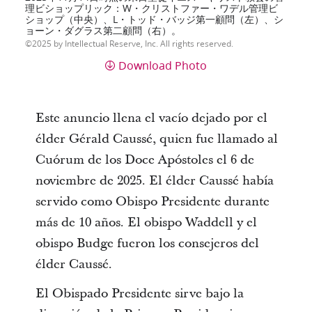
理ビショップリック：W・クリストファー・ワデル管理ビ
ショップ（中央）、L・トッド・バッジ第一顧問（左）、シ
ョーン・ダグラス第二顧問（右）。
2025 by Intellectual Reserve, Inc. All rights reserved.
Download Photo
Este anuncio llena el vacío dejado por el
élder Gérald Caussé, quien fue llamado al
Cuórum de los Doce Apóstoles el 6 de
noviembre de 2025. El élder Caussé había
servido como Obispo Presidente durante
más de 10 años. El obispo Waddell y el
obispo Budge fueron los consejeros del
élder Caussé.
El Obispado Presidente sirve bajo la