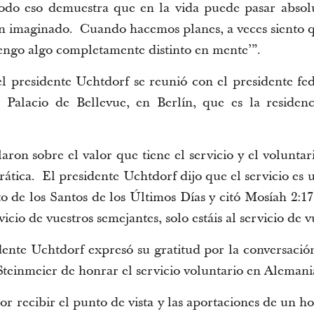
odo eso demuestra que en la vida puede pasar absol
n imaginado. Cuando hacemos planes, a veces siento 
Tengo algo completamente distinto en mente’”.
el presidente Uchtdorf se reunió con el presidente fe
 Palacio de Bellevue, en Berlín, que es la residenci
ron sobre el valor que tiene el servicio y el voluntar
rática. El presidente Uchtdorf dijo que el servicio es
sto de los Santos de los Últimos Días y citó Mosíah 2:
icio de vuestros semejantes, solo estáis al servicio de v
dente Uchtdorf expresó su gratitud por la conversación 
 Steinmeier de honrar el servicio voluntario en Alemani
r recibir el punto de vista y las aportaciones de un 