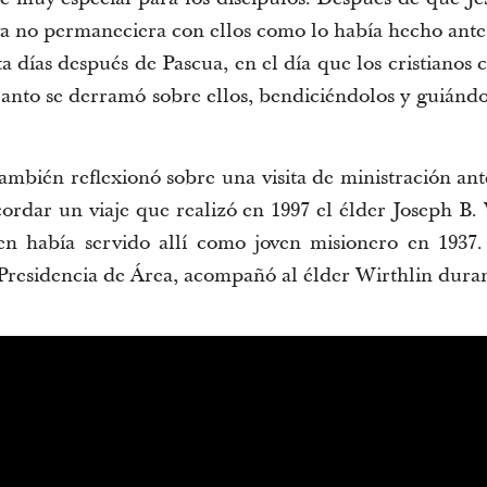
ya no permaneciera con ellos como lo había hecho antes
ta días después de Pascua, en el día que los cristian
 Santo se derramó sobre ellos, bendiciéndolos y guiándo
ambién reflexionó sobre una visita de ministración ant
ordar un viaje que realizó en 1997 el élder Joseph B
en había servido allí como joven misionero en 1937.
residencia de Área, acompañó al élder Wirthlin durant