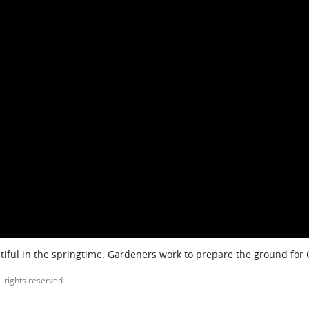
iful in the springtime. Gardeners work to prepare the ground for
l rights reserved.