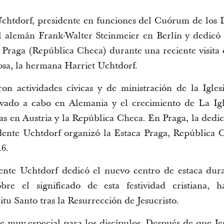
Uchtdorf, presidente en funciones del Cuórum de los 
al alemán Frank-Walter Steinmeier en Berlín y dedicó 
 Praga (República Checa) durante una reciente visita
osa, la hermana Harriet Uchtdorf.
on actividades cívicas y de ministración de la Iglesi
evado a cabo en Alemania y el crecimiento de La Igle
as en Austria y la República Checa. En Praga, la dedic
idente Uchtdorf organizó la Estaca Praga, República 
6.
ente Uchtdorf dedicó el nuevo centro de estaca dur
bre el significado de esta festividad cristiana, 
tu Santo tras la Resurrección de Jesucristo.
ue muy especial para los discípulos. Después de que Jes