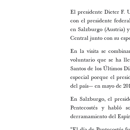
El presidente Dieter F. 
con el presidente feder
en Salzburgo (Austria) y
Central junto con su esp
En la visita se combinar
voluntario que se ha ll
Santos de los Últimos Dí
especial porque el pres
del país— en mayo de 201
En Salzburgo, el presid
Pentecostés y habló so
derramamiento del Espíri
“El día de Pentecostés f