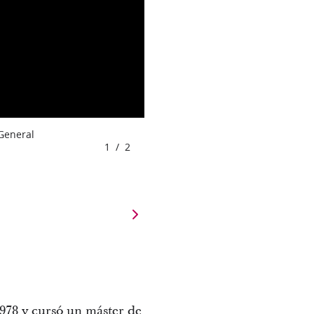
 General
1
/
2
978 y cursó un máster de