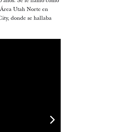
0 años. Se le llamó como
 Área Utah Norte en
City, donde se hallaba