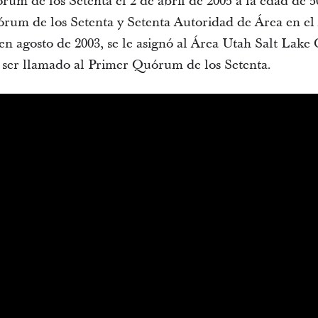
m de los Setenta el 2 de abril de 2005 a la edad de 5
um de los Setenta y Setenta Autoridad de Área en el
en agosto de 2003, se le asignó al Área Utah Salt Lake 
 ser llamado al Primer Quórum de los Setenta.