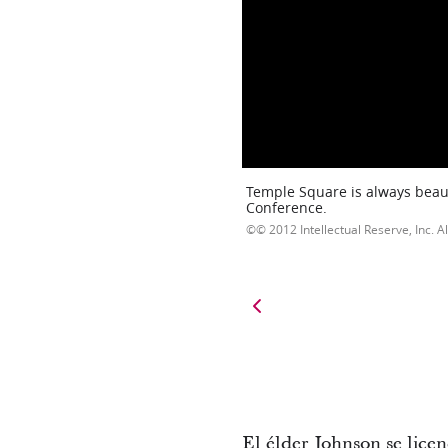
Temple Square is always beaut
Conference.
© 2012 Intellectual Reserve, Inc. Al
El élder Johnson se lice