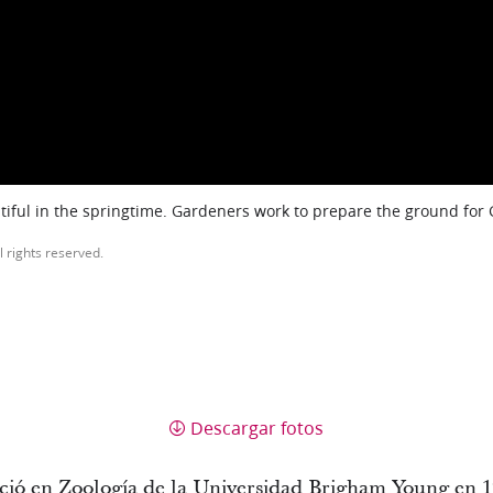
iful in the springtime. Gardeners work to prepare the ground for
l rights reserved.
Descargar fotos
nció en Zoología de la Universidad Brigham Young en 1