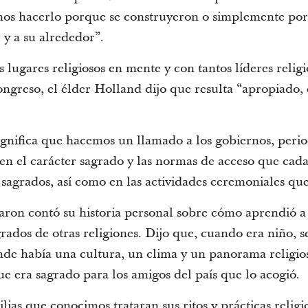
os hacerlo porque se construyeron o simplemente porq
 y a su alrededor”.
 lugares religiosos en mente y con tantos líderes reli
congreso, el élder Holland dijo que resulta “apropiado, 
significa que hacemos un llamado a los gobiernos, period
en el carácter sagrado y las normas de acceso que cad
 sagrados, así como en las actividades ceremoniales que 
earon contó su historia personal sobre cómo aprendió a 
agrados de otras religiones. Dijo que, cuando era niño, 
nde había una cultura, un clima y un panorama religios
e era sagrado para los amigos del país que lo acogió.
lias que conocimos trataran sus ritos y prácticas religi