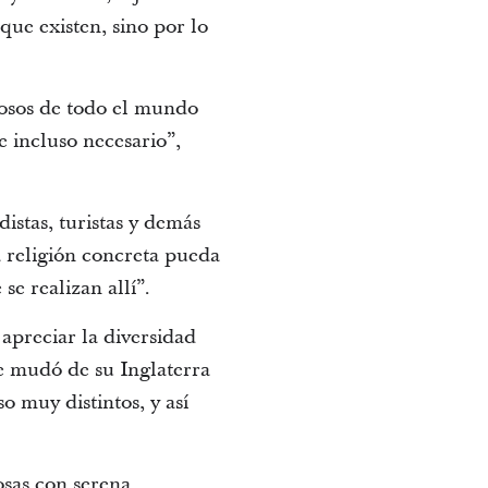
ue existen, sino por lo
giosos de todo el mundo
e incluso necesario”,
istas, turistas y demás
a religión concreta pueda
se realizan allí”.
apreciar la diversidad
se mudó de su Inglaterra
o muy distintos, y así
osas con serena