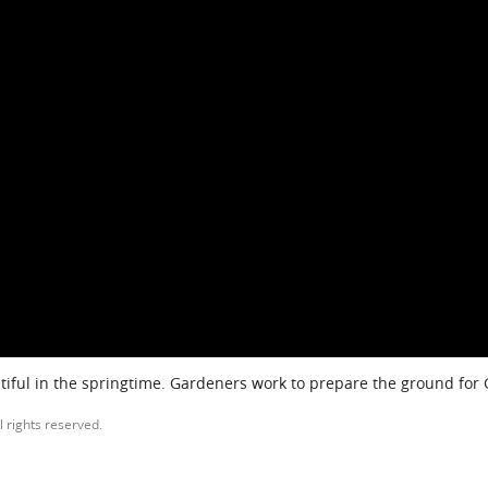
iful in the springtime. Gardeners work to prepare the ground for
l rights reserved.