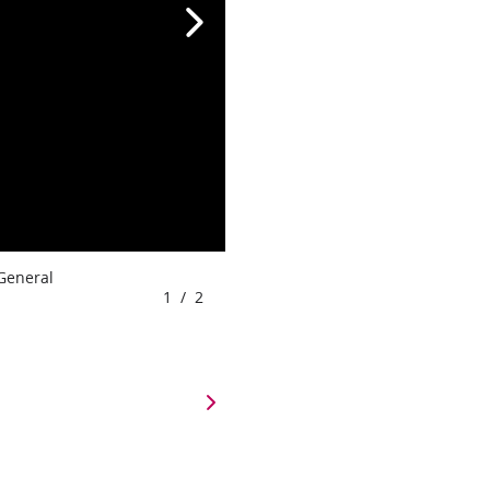
 General
1
/
2