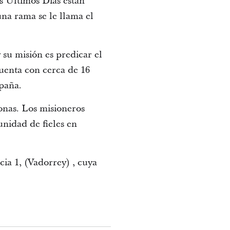
s Últimos Días están
una rama se le llama el
 su misión es predicar el
cuenta con cerca de 16
paña.
nas. Los misioneros
nidad de fieles en
cia 1, (Vadorrey) , cuya