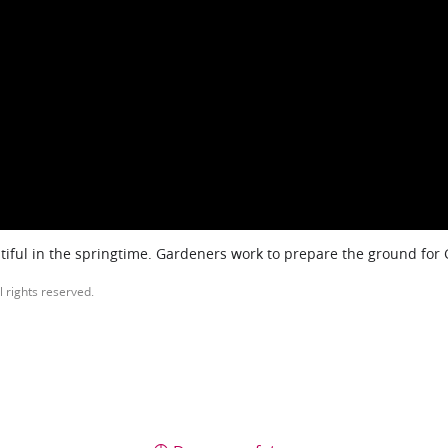
iful in the springtime. Gardeners work to prepare the ground for
l rights reserved.