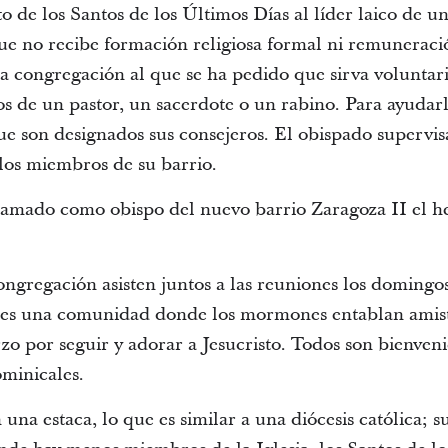
to de los Santos de los Últimos Días al líder laico de un
ue no recibe formación religiosa formal ni remuneració
a congregación al que se ha pedido que sirva voluntar
os de un pastor, un sacerdote o un rabino. Para ayudarl
e son designados sus consejeros. El obispado supervis
e los miembros de su barrio.
llamado como obispo del nuevo barrio Zaragoza II el 
ngregación asisten juntos a las reuniones los domingos
 es una comunidad donde los mormones entablan amist
 por seguir y adorar a Jesucristo. Todos son bienvenido
ominicales.
una estaca, lo que es similar a una diócesis católica; su