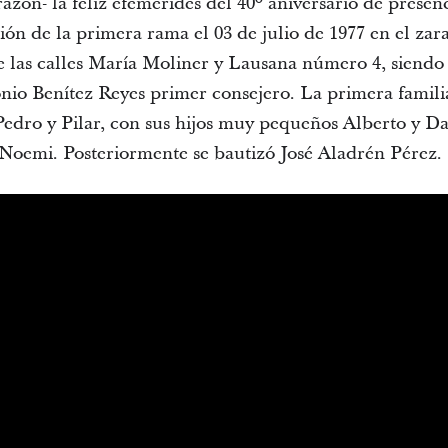
zón- la feliz efemérides del 40º aniversario de presenc
ión de la primera rama el 03 de julio de 1977 en el za
re las calles María Moliner y Lausana número 4, siendo
nio Benítez Reyes primer consejero. La primera familia
Pedro y Pilar, con sus hijos muy pequeños Alberto y Dan
a Noemi. Posteriormente se bautizó José Aladrén Pérez.