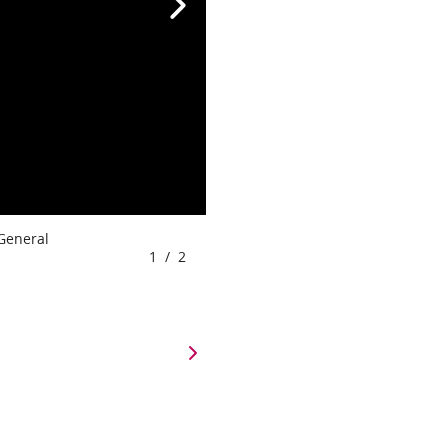
 General
1
/
2