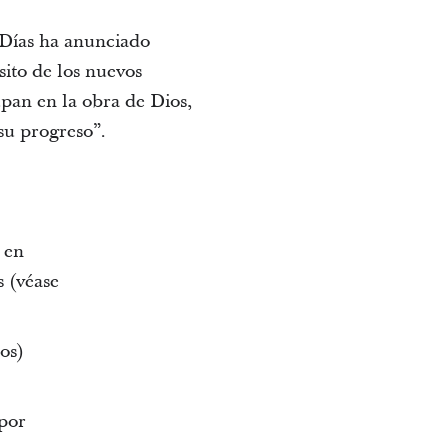
s Días ha anunciado
ito de los nuevos
pan en la obra de Dios,
su progreso”.
 en
s (véase
os)
por