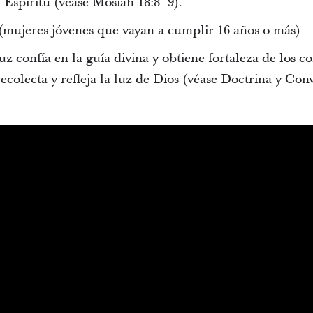
 Espíritu (véase Mosíah 18:8–9).
(mujeres jóvenes que vayan a cumplir 16 años o más)
 confía en la guía divina y obtiene fortaleza de los c
colecta y refleja la luz de Dios (véase Doctrina y Con