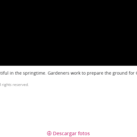
iful in the springtime. Gardeners work to prepare the ground for
l rights reserved.
Descargar fotos