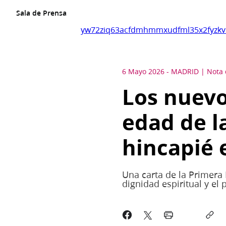
Sala de Prensa
yw72ziq63acfdmhmmxudfml35x2fyzkv
6 Mayo 2026
-
MADRID
Nota 
Los nuevo
edad de l
hincapié e
Una carta de la Primera 
dignidad espiritual y el