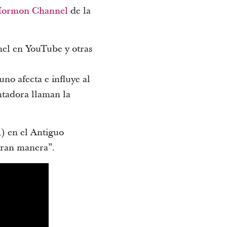
ormon Channel
de la
nel en YouTube y otras
no afecta e influye al
ntadora llaman la
1) en el Antiguo
gran manera”.