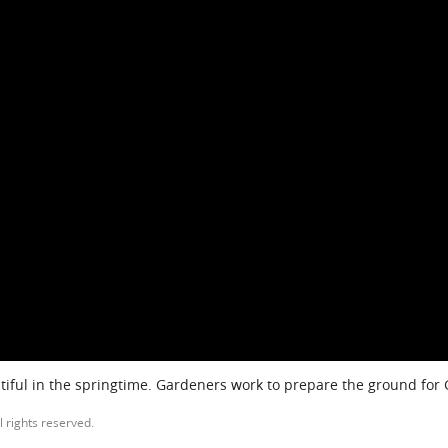
iful in the springtime. Gardeners work to prepare the ground for
l rights reserved.