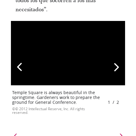
todos los que socorren a los más
necesitados”.
Temple Square is always beautiful in the
springtime. Gardeners work to prepare the
ground for General Conference.
1
/
2
© 2012 Intellectual Reserve, Inc. All rights
reserved.