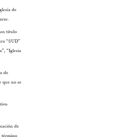
glesia de
arse.
un título
atura “SUD”
”, “Iglesia
ia de
r que no se
tivo
inación de
el término