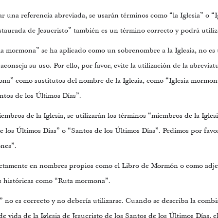
ar una referencia abreviada, se usarán términos como “la Iglesia” o “I
estaurada de Jesucristo” también es un término correcto y podrá utiliz
ia mormona” se ha aplicado como un sobrenombre a la Iglesia, no es 
saconseja su uso. Por ello, por favor, evite la utilización de la abrevi
a” como sustitutos del nombre de la Iglesia, como “Iglesia mormona
ntos de los Últimos Días”.
embros de la Iglesia, se utilizarán los términos “miembros de la Igles
de los Últimos Días” o “Santos de los Últimos Días”. Pedimos por favo
ones”.
ctamente en nombres propios como el Libro de Mormón o como adje
nes históricas como “Ruta mormona”.
no es correcto y no debería utilizarse. Cuando se describa la comb
 de vida de la Iglesia de Jesucristo de los Santos de los Últimos Días, 