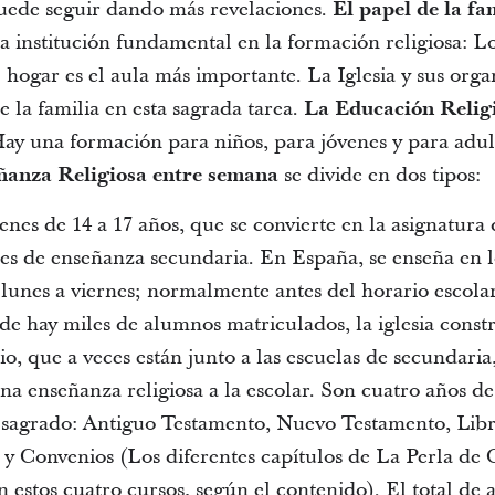
puede seguir dando más revelaciones.
El papel de la fa
la institución fundamental en la formación religiosa: L
l hogar es el aula más importante. La Iglesia y sus orga
e la familia en esta sagrada tarea.
La Educación Relig
Hay una formación para niños, para jóvenes y para adul
ñanza Religiosa entre semana
se divide en dos tipos:
venes de 14 a 17 años, que se convierte en la asignatura
nes de enseñanza secundaria. En España, se enseña en l
 lunes a viernes; normalmente antes del horario escola
de hay miles de alumnos matriculados, la iglesia const
io, que a veces están junto a las escuelas de secundaria
 una enseñanza religiosa a la escolar. Son cuatro años de
 sagrado: Antiguo Testamento, Nuevo Testamento, Lib
 Convenios (Los diferentes capítulos de La Perla de
n estos cuatro cursos, según el contenido). El total de