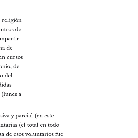
 religión
entros de
impartir
ma de
en cursos
onio, de
do del
didas
 (lunes a
iva y parcial (en este
tarias (el total en todo
a de esos voluntarios fue