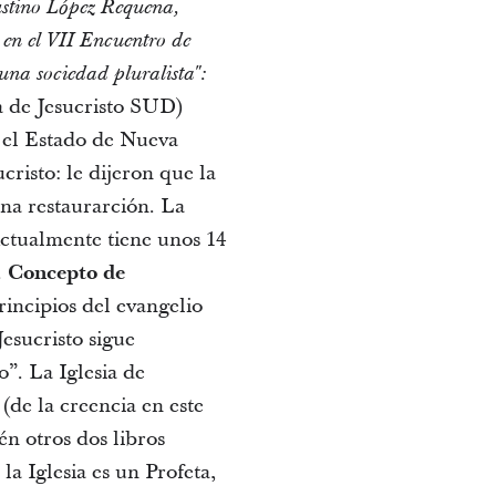
austino López Requena,
 en el VII Encuentro de
una sociedad pluralista":
a de Jesucristo SUD)
n el Estado de Nueva
cristo: le dijeron que la
una restaurarción. La
Actualmente tiene unos 14
.
Concepto de
rincipios del evangelio
Jesucristo sigue
”. La Iglesia de
(de la creencia en este
n otros dos libros
a Iglesia es un Profeta,