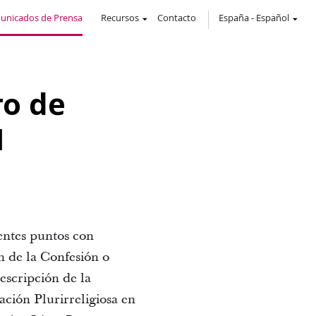
unicados de Prensa
Recursos
Contacto
España
-
Español
ro de
M
entes puntos con
ón de la Confesión o
escripción de la
ación Plurirreligiosa en