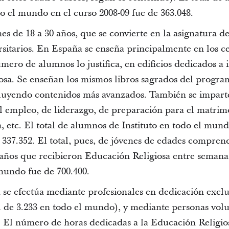
o el mundo en el curso 2008-09 fue de 363.048.
nes de 18 a 30 años, que se convierte en la asignatura de
rsitarios. En España se enseña principalmente en los c
úmero de alumnos lo justifica, en edificios dedicados a 
iosa. Se enseñan los mismos libros sagrados del progra
luyendo contenidos más avanzados. También se impart
l empleo, de liderazgo, de preparación para el matrim
ia, etc. El total de alumnos de Instituto en todo el mun
 337.352. El total, pues, de jóvenes de edades compren
0 años que recibieron Educación Religiosa entre semana
 mundo fue de 700.400.
se efectúa mediante profesionales en dedicación exclus
 de 3.233 en todo el mundo), y mediante personas volun
 El número de horas dedicadas a la Educación Religios