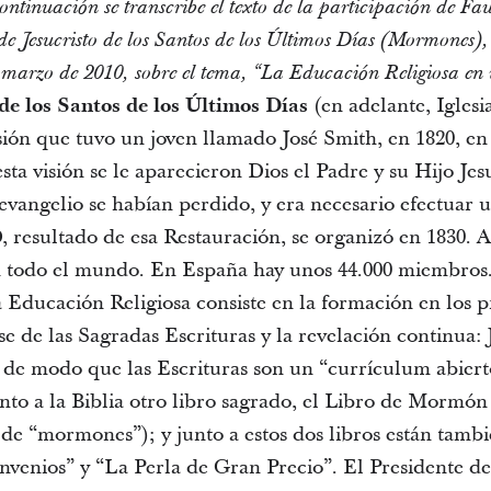
ontinuación se transcribe el texto de la participación de F
 de Jesucristo de los Santos de los Últimos Días (Mormones),
e marzo de 2010, sobre el tema, “La Educación Religiosa en 
 de los Santos de los Últimos Días
(en adelante, Iglesi
isión que tuvo un joven llamado José Smith, en 1820, e
ta visión se le aparecieron Dios el Padre y su Hijo Jesu
u evangelio se habían perdido, y era necesario efectuar 
D, resultado de esa Restauración, se organizó en 1830. 
 todo el mundo. En España hay unos 44.000 miembros
Educación Religiosa consiste en la formación en los p
se de las Sagradas Escrituras y la revelación continua: 
 de modo que las Escrituras son un “currículum abierto
to a la Biblia otro libro sagrado, el Libro de Mormón 
de “mormones”); y junto a estos dos libros están tambié
venios” y “La Perla de Gran Precio”. El Presidente de l