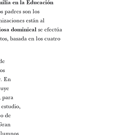
milia en la Educación
os padres son los
nizaciones están al
iosa dominical
se efectúa
tos, basada en los cuatro
 de
os
r. En
ruye
, para
 estudio,
ro de
 Gran
 alumnos