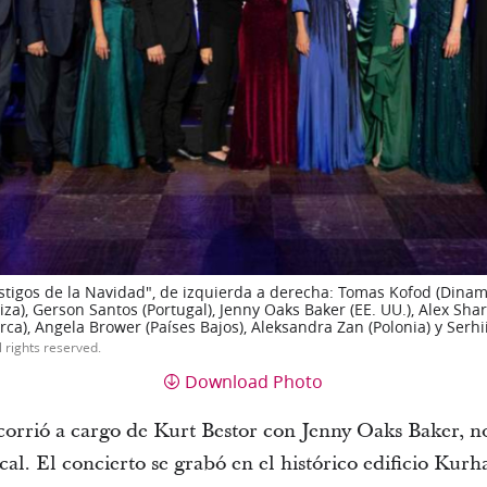
estigos de la Navidad", de izquierda a derecha: Tomas Kofod (Dinam
iza), Gerson Santos (Portugal), Jenny Oaks Baker (EE. UU.), Alex Sha
ca), Angela Brower (Países Bajos), Aleksandra Zan (Polonia) y Serhii
l rights reserved.
Download Photo
 corrió a cargo de Kurt Bestor con Jenny Oaks Baker, 
l. El concierto se grabó en el histórico edificio Kur