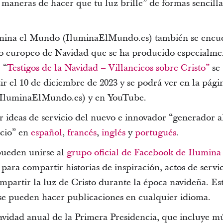
0 maneras de hacer que tu luz brille” de formas sencilla
umina el Mundo (IluminaElMundo.es) también se encu
o europeo de Navidad que se ha producido especialme
 “
Testigos de la Navidad – Villancicos sobre Cristo”
se
r el 10 de diciembre de 2023 y se podrá ver en la pági
IluminaElMundo.es) y en YouTube.
 ideas de servicio del nuevo e innovador “generador a
icio” en
español
,
francés
,
inglés
y
portugués
.
pueden unirse al
grupo oficial de Facebook de Ilumina 
 para compartir historias de inspiración, actos de servic
mpartir la luz de Cristo durante la época navideña. Es
 se pueden hacer publicaciones en cualquier idioma.
vidad anual de la Primera Presidencia, que incluye m