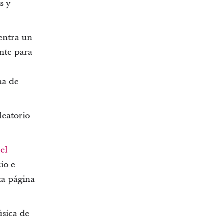
s y
entra un
nte para
na de
leatorio
el
io e
ta página
úsica de