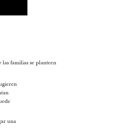
las familias se planteen
sugieren
ntan
puede
gar una