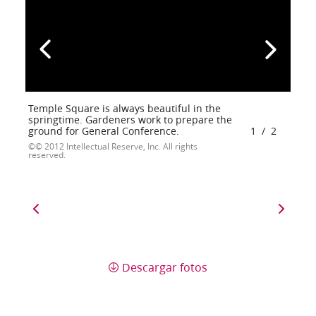
Temple Square is always beautiful in the
springtime. Gardeners work to prepare the
ground for General Conference.
1
/
2
© 2012 Intellectual Reserve, Inc. All rights
reserved.
Descargar fotos