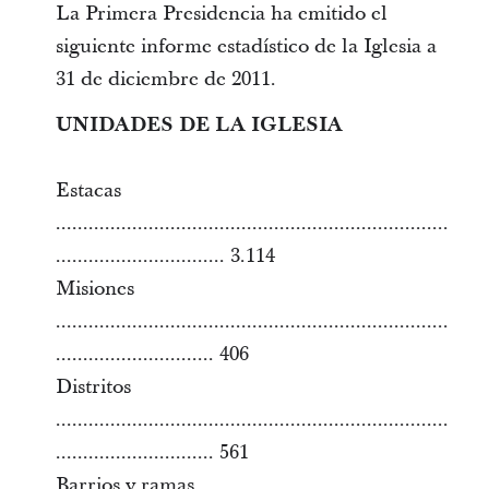
La Primera Presidencia ha emitido el
siguiente informe estadístico de la Iglesia a
31 de diciembre de 2011.
UNIDADES DE LA IGLESIA
Estacas
........................................................................
............................... 3.114
Misiones
........................................................................
............................. 406
Distritos
........................................................................
............................. 561
Barrios y ramas