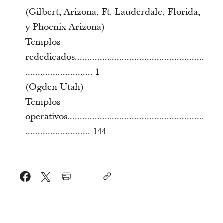
(Gilbert, Arizona, Ft. Lauderdale, Florida,
y Phoenix Arizona)
Templos
rededicados....................................................
........................... 1
(Ogden Utah)
Templos
operativos.......................................................
.......................... 144