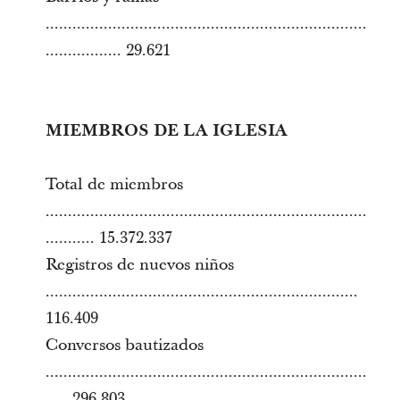
........................................................................
................. 29.621
MIEMBROS DE LA IGLESIA
Total de miembros
........................................................................
........... 15.372.337
Registros de nuevos niños
......................................................................
116.409
Conversos bautizados
........................................................................
..... 296.803