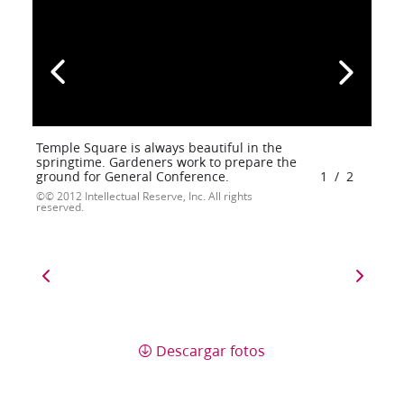
Temple Square is always beautiful in the
springtime. Gardeners work to prepare the
ground for General Conference.
1
/
2
© 2012 Intellectual Reserve, Inc. All rights
reserved.
Descargar fotos