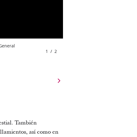
 General
1
/
2
lestial. También
ellamientos, así como en