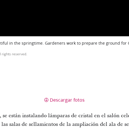
iful in the springtime. Gardeners work to prepare the ground for
l rights reserved.
Descargar fotos
, se están instalando lámparas de cristal en el salón ce
 las salas de sellamientos de la ampliación del ala de s