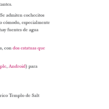
tantes.
 Se admiten cochecitos
ado cómodo, especialmente
 hay fuentes de agua
os, con
dos estatuas que
ple
,
Android
) para
órico Templo de Salt