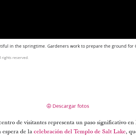
iful in the springtime. Gardeners work to prepare the ground for
l rights reserved.
Descargar fotos
entro de visitantes representa un paso significativo en 
 espera de la
celebración del Templo de Salt Lake
, qu