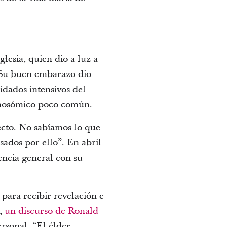
lesia, quien dio a luz a
. Su buen embarazo dio
idados intensivos del
romosómico poco común.
ecto. No sabíamos lo que
ados ​​por ello”. En abril
encia general con su
 para recibir revelación e
o,
un discurso de Ronald
ersonal. “El élder