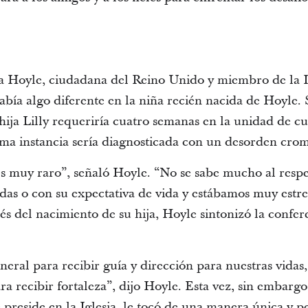
sa Hoyle, ciudadana del Reino Unido y miembro de la Ig
Había algo diferente en la niña recién nacida de Hoyle
hija Lilly requeriría cuatro semanas en la unidad de cu
tima instancia sería diagnosticada con un desorden c
 es muy raro”, señaló Hoyle. “No se sabe mucho al resp
idas o con su expectativa de vida y estábamos muy estres
és del nacimiento de su hija, Hoyle sintonizó la confer
eral para recibir guía y dirección para nuestras vidas,
ara recibir fortaleza”, dijo Hoyle. Esta vez, sin embarg
e preside en la Iglesia, le tocó de una manera única y p