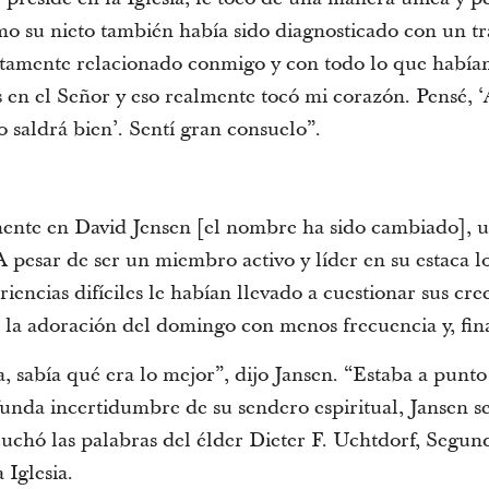
o su nieto también había sido diagnosticado con un t
letamente relacionado conmigo y con todo lo que habí
en el Señor y eso realmente tocó mi corazón. Pensé, ‘As
o saldrá bien’. Sentí gran consuelo”.
nte en David Jensen [el nombre ha sido cambiado], u
 A pesar de ser un miembro activo y líder en su estaca l
iencias difíciles le habían llevado a cuestionar sus cre
 la adoración del domingo con menos frecuencia y, final
sabía qué era lo mejor”, dijo Jansen. “Estaba a punto d
unda incertidumbre de su sendero espiritual, Jansen se 
cuchó las palabras del élder Dieter F. Uchtdorf, Segun
 Iglesia.