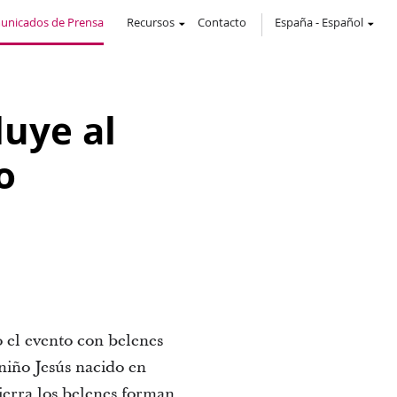
unicados de Prensa
Recursos
Contacto
España
-
Español
luye al
o
o el evento con belenes
niño Jesús nacido en
ierra los belenes forman