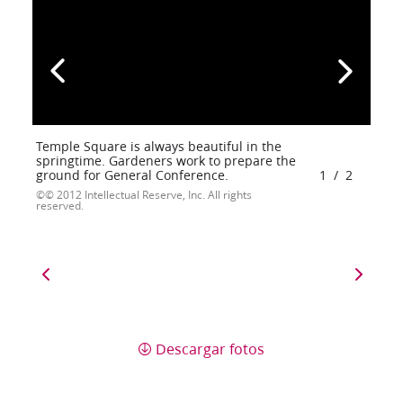
Temple Square is always beautiful in the
springtime. Gardeners work to prepare the
ground for General Conference.
1
/
2
© 2012 Intellectual Reserve, Inc. All rights
reserved.
Descargar fotos