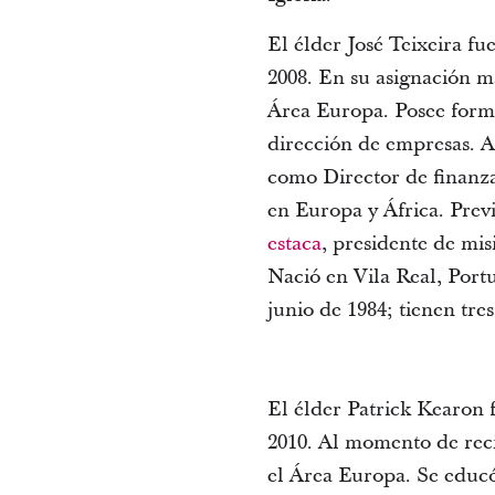
El élder José Teixeira 
2008. En su asignación m
Área Europa. Posee forma
dirección de empresas. An
como Director de finanzas
en Europa y África. Pre
estaca
, presidente de mis
Nació en Vila Real, Port
junio de 1984; tienen tres
El élder Patrick Kearon 
2010. Al momento de rec
el Área Europa. Se educó