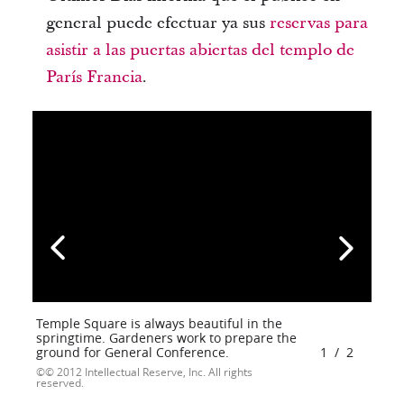
general puede efectuar ya sus
reservas para
asistir a las puertas abiertas del templo de
París Francia
.
Temple Square is always beautiful in the
springtime. Gardeners work to prepare the
ground for General Conference.
1
/
2
© 2012 Intellectual Reserve, Inc. All rights
reserved.