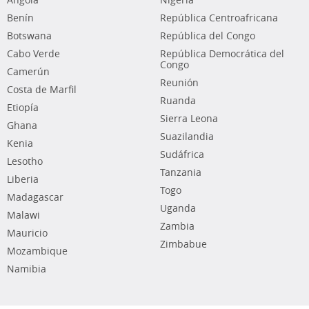
Angola
Nigeria
Benín
República Centroafricana
Botswana
República del Congo
Cabo Verde
República Democrática del
Congo
Camerún
Reunión
Costa de Marfil
Ruanda
Etiopía
Sierra Leona
Ghana
Suazilandia
Kenia
Sudáfrica
Lesotho
Tanzania
Liberia
Togo
Madagascar
Uganda
Malawi
Zambia
Mauricio
Zimbabue
Mozambique
Namibia