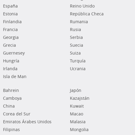
España
Reino Unido
Estonia
República Checa
Finlandia
Rumania
Francia
Rusia
Georgia
Serbia
Grecia
Suecia
Guernesey
Suiza
Hungría
Turquía
Irlanda
Ucrania
Isla de Man
Bahrein
Japón
Camboya
Kazajstán
China
Kuwait
Corea del Sur
Macao
Emiratos Árabes Unidos
Malasia
Filipinas
Mongolia