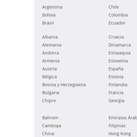
Argentina
Chile
Bolivia
Colombia
Brasil
Ecuador
Albania
Croacia
Alemania
Dinamarca
Andorra
Eslovaquia
Armenia
Eslovenia
Austria
España
Bélgica
Estonia
Bosnia y Herzegovina
Finlandia
Bulgaria
Francia
Chipre
Georgia
Bahrein
Emiratos Ára
Camboya
Filipinas
China
Hong Kong