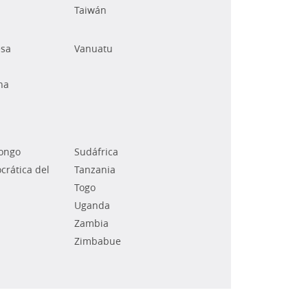
Taiwán
esa
Vanuatu
na
Congo
Sudáfrica
rática del
Tanzania
Togo
Uganda
Zambia
Zimbabue