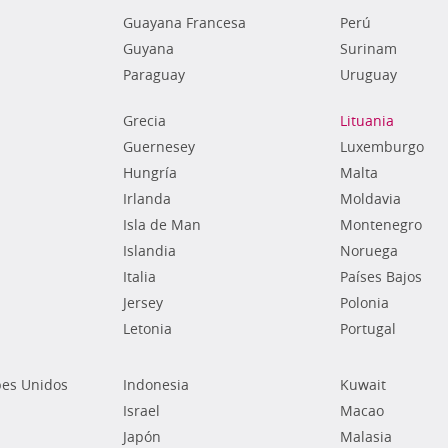
Guayana Francesa
Perú
Guyana
Surinam
Paraguay
Uruguay
Grecia
Lituania
Guernesey
Luxemburgo
Hungría
Malta
Irlanda
Moldavia
Isla de Man
Montenegro
Islandia
Noruega
Italia
Países Bajos
Jersey
Polonia
Letonia
Portugal
bes Unidos
Indonesia
Kuwait
Israel
Macao
Japón
Malasia