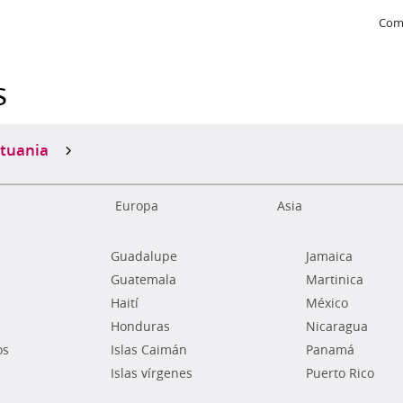
Com
s
ituania
Europa
Asia
Guadalupe
Jamaica
Guatemala
Martinica
Haití
México
Honduras
Nicaragua
os
Islas Caimán
Panamá
Islas vírgenes
Puerto Rico