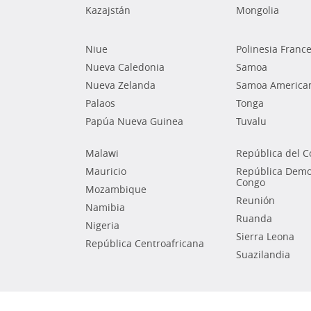
Kazajstán
Mongolia
Niue
Polinesia Franc
Nueva Caledonia
Samoa
Nueva Zelanda
Samoa America
Palaos
Tonga
Papúa Nueva Guinea
Tuvalu
Malawi
República del 
Mauricio
República Democ
Congo
Mozambique
Reunión
Namibia
Ruanda
Nigeria
Sierra Leona
República Centroafricana
Suazilandia