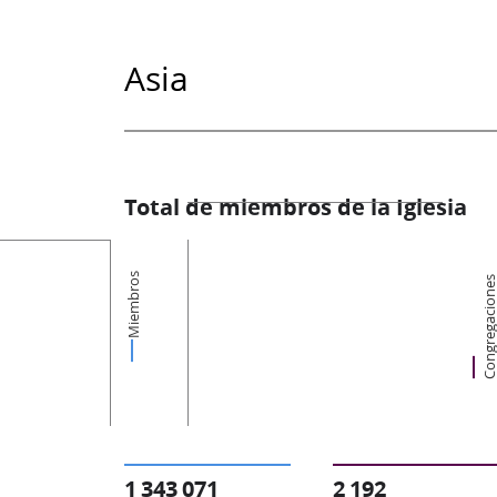
Asia
Total de miembros de la Iglesia
Miembros
Congregacion
1 343 071
2 192