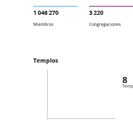
1 046 270
3 220
Miembros
Congregaciones
Templos
8
Temp