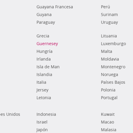
Guayana Francesa
Perú
Guyana
Surinam
Paraguay
Uruguay
Grecia
Lituania
Guernesey
Luxemburgo
Hungría
Malta
Irlanda
Moldavia
Isla de Man
Montenegro
Islandia
Noruega
Italia
Países Bajos
Jersey
Polonia
Letonia
Portugal
bes Unidos
Indonesia
Kuwait
Israel
Macao
Japón
Malasia