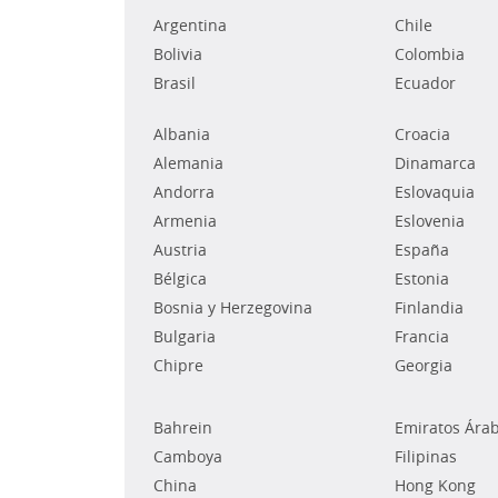
Argentina
Chile
Bolivia
Colombia
Brasil
Ecuador
Albania
Croacia
Alemania
Dinamarca
Andorra
Eslovaquia
Armenia
Eslovenia
Austria
España
Bélgica
Estonia
Bosnia y Herzegovina
Finlandia
Bulgaria
Francia
Chipre
Georgia
Bahrein
Emiratos Ára
Camboya
Filipinas
China
Hong Kong