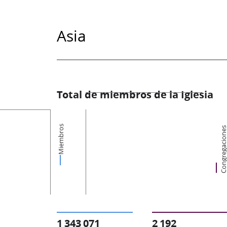
Asia
Total de miembros de la Iglesia
Miembros
Congregacion
1 343 071
2 192