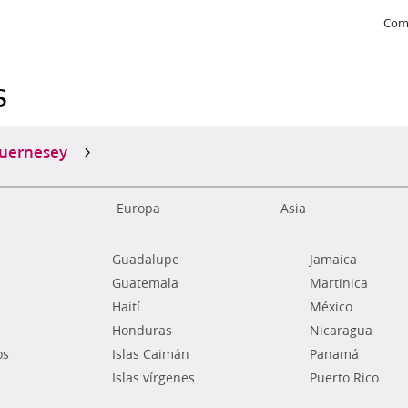
Com
s
uernesey
Europa
Asia
Guadalupe
Jamaica
Guatemala
Martinica
Haití
México
Honduras
Nicaragua
os
Islas Caimán
Panamá
Islas vírgenes
Puerto Rico