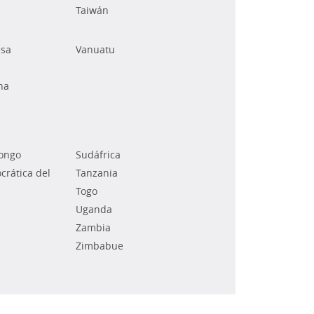
Taiwán
esa
Vanuatu
na
Congo
Sudáfrica
rática del
Tanzania
Togo
Uganda
Zambia
Zimbabue