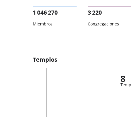
1 046 270
3 220
Miembros
Congregaciones
Templos
8
Temp