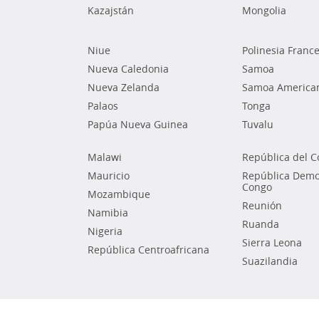
Kazajstán
Mongolia
Niue
Polinesia Franc
Nueva Caledonia
Samoa
Nueva Zelanda
Samoa America
Palaos
Tonga
Papúa Nueva Guinea
Tuvalu
Malawi
República del 
Mauricio
República Democ
Congo
Mozambique
Reunión
Namibia
Ruanda
Nigeria
Sierra Leona
República Centroafricana
Suazilandia