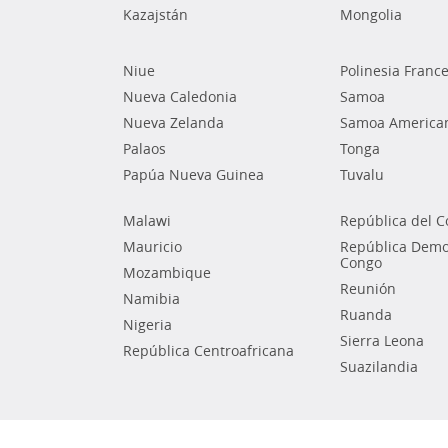
Kazajstán
Mongolia
Niue
Polinesia Franc
Nueva Caledonia
Samoa
Nueva Zelanda
Samoa America
Palaos
Tonga
Papúa Nueva Guinea
Tuvalu
Malawi
República del 
Mauricio
República Democ
Congo
Mozambique
Reunión
Namibia
Ruanda
Nigeria
Sierra Leona
República Centroafricana
Suazilandia