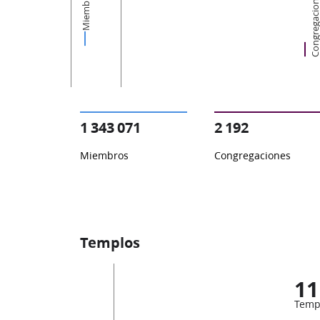
Miembros
Congregacion
1 343 071
2 192
Miembros
Congregaciones
Templos
11
Temp