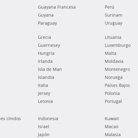
Guayana Francesa
Perú
Guyana
Surinam
Paraguay
Uruguay
Grecia
Lituania
Guernesey
Luxemburgo
Hungría
Malta
Irlanda
Moldavia
Isla de Man
Montenegro
Islandia
Noruega
Italia
Países Bajos
Jersey
Polonia
Letonia
Portugal
bes Unidos
Indonesia
Kuwait
Israel
Macao
Japón
Malasia