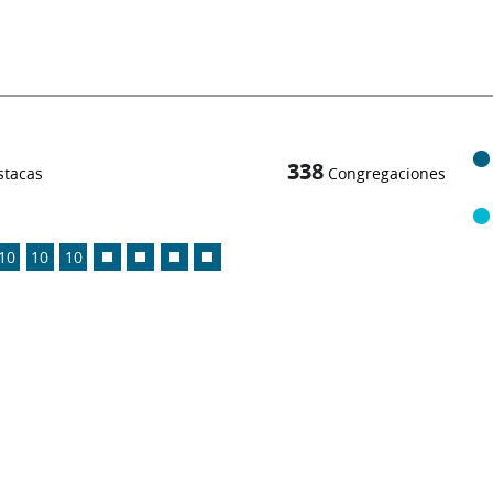
338
stacas
Congregaciones
10
10
10