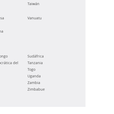
Taiwán
esa
Vanuatu
na
Congo
Sudáfrica
rática del
Tanzania
Togo
Uganda
Zambia
Zimbabue