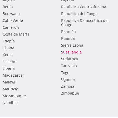
Angola
Nigeria
Benín
República Centroafricana
Botswana
República del Congo
Cabo Verde
República Democrática del
Congo
Camerún
Reunión
Costa de Marfil
Ruanda
Etiopía
Sierra Leona
Ghana
Suazilandia
Kenia
Sudáfrica
Lesotho
Tanzania
Liberia
Togo
Madagascar
Uganda
Malawi
Zambia
Mauricio
Zimbabue
Mozambique
Namibia