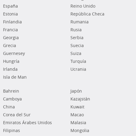
España
Reino Unido
Estonia
República Checa
Finlandia
Rumania
Francia
Rusia
Georgia
Serbia
Grecia
Suecia
Guernesey
Suiza
Hungría
Turquía
Irlanda
Ucrania
Isla de Man
Bahrein
Japón
Camboya
Kazajstán
China
Kuwait
Corea del Sur
Macao
Emiratos Árabes Unidos
Malasia
Filipinas
Mongolia