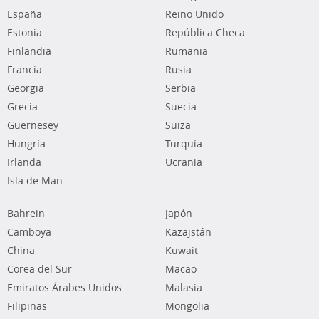
España
Reino Unido
Estonia
República Checa
Finlandia
Rumania
Francia
Rusia
Georgia
Serbia
Grecia
Suecia
Guernesey
Suiza
Hungría
Turquía
Irlanda
Ucrania
Isla de Man
Bahrein
Japón
Camboya
Kazajstán
China
Kuwait
Corea del Sur
Macao
Emiratos Árabes Unidos
Malasia
Filipinas
Mongolia