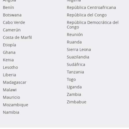
Angola
Nigeria
Benín
República Centroafricana
Botswana
República del Congo
Cabo Verde
República Democrática del
Congo
Camerún
Reunión
Costa de Marfil
Ruanda
Etiopía
Sierra Leona
Ghana
Suazilandia
Kenia
Sudáfrica
Lesotho
Tanzania
Liberia
Togo
Madagascar
Uganda
Malawi
Zambia
Mauricio
Zimbabue
Mozambique
Namibia