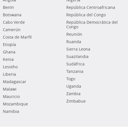
Angola
Nigeria
Benín
República Centroafricana
Botswana
República del Congo
Cabo Verde
República Democrática del
Congo
Camerún
Reunión
Costa de Marfil
Ruanda
Etiopía
Sierra Leona
Ghana
Suazilandia
Kenia
Sudáfrica
Lesotho
Tanzania
Liberia
Togo
Madagascar
Uganda
Malawi
Zambia
Mauricio
Zimbabue
Mozambique
Namibia