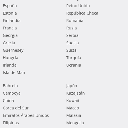
España
Reino Unido
Estonia
República Checa
Finlandia
Rumania
Francia
Rusia
Georgia
Serbia
Grecia
Suecia
Guernesey
Suiza
Hungría
Turquía
Irlanda
Ucrania
Isla de Man
Bahrein
Japón
Camboya
Kazajstán
China
Kuwait
Corea del Sur
Macao
Emiratos Árabes Unidos
Malasia
Filipinas
Mongolia