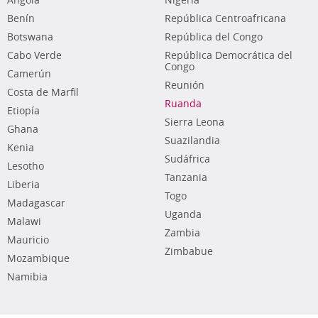
Angola
Nigeria
Benín
República Centroafricana
Botswana
República del Congo
Cabo Verde
República Democrática del
Congo
Camerún
Reunión
Costa de Marfil
Ruanda
Etiopía
Sierra Leona
Ghana
Suazilandia
Kenia
Sudáfrica
Lesotho
Tanzania
Liberia
Togo
Madagascar
Uganda
Malawi
Zambia
Mauricio
Zimbabue
Mozambique
Namibia