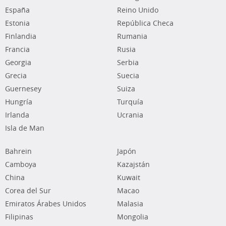
España
Reino Unido
Estonia
República Checa
Finlandia
Rumania
Francia
Rusia
Georgia
Serbia
Grecia
Suecia
Guernesey
Suiza
Hungría
Turquía
Irlanda
Ucrania
Isla de Man
Bahrein
Japón
Camboya
Kazajstán
China
Kuwait
Corea del Sur
Macao
Emiratos Árabes Unidos
Malasia
Filipinas
Mongolia