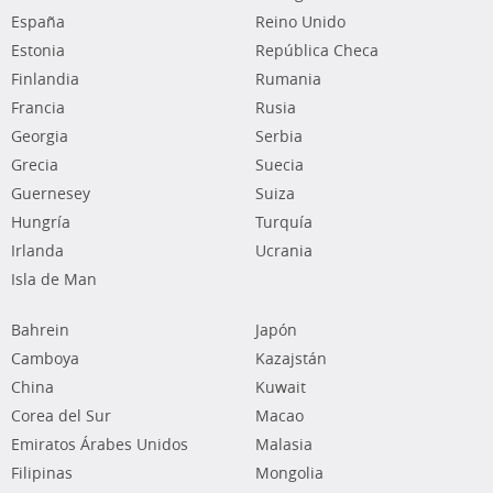
España
Reino Unido
Estonia
República Checa
Finlandia
Rumania
Francia
Rusia
Georgia
Serbia
Grecia
Suecia
Guernesey
Suiza
Hungría
Turquía
Irlanda
Ucrania
Isla de Man
Bahrein
Japón
Camboya
Kazajstán
China
Kuwait
Corea del Sur
Macao
Emiratos Árabes Unidos
Malasia
Filipinas
Mongolia