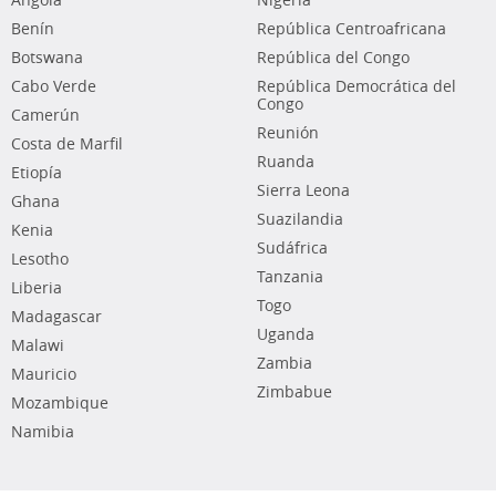
Angola
Nigeria
Benín
República Centroafricana
Botswana
República del Congo
Cabo Verde
República Democrática del
Congo
Camerún
Reunión
Costa de Marfil
Ruanda
Etiopía
Sierra Leona
Ghana
Suazilandia
Kenia
Sudáfrica
Lesotho
Tanzania
Liberia
Togo
Madagascar
Uganda
Malawi
Zambia
Mauricio
Zimbabue
Mozambique
Namibia