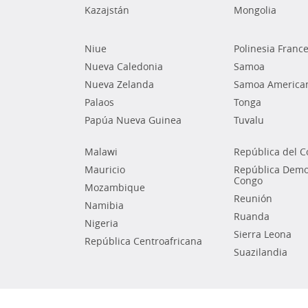
Kazajstán
Mongolia
Niue
Polinesia Franc
Nueva Caledonia
Samoa
Nueva Zelanda
Samoa America
Palaos
Tonga
Papúa Nueva Guinea
Tuvalu
Malawi
República del 
Mauricio
República Democ
Congo
Mozambique
Reunión
Namibia
Ruanda
Nigeria
Sierra Leona
República Centroafricana
Suazilandia