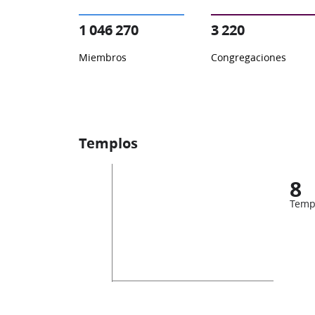
1 046 270
3 220
Miembros
Congregaciones
Templos
8
Temp