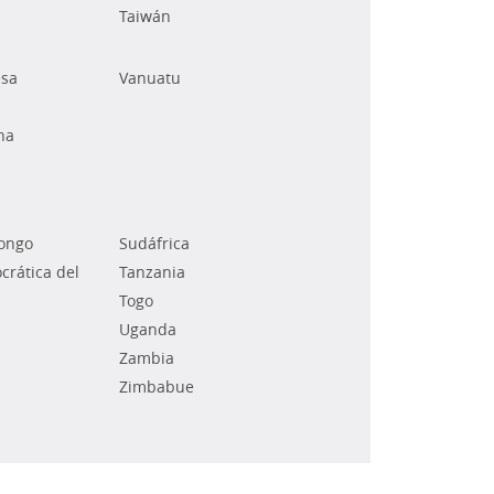
Taiwán
esa
Vanuatu
na
Congo
Sudáfrica
rática del
Tanzania
Togo
Uganda
Zambia
Zimbabue