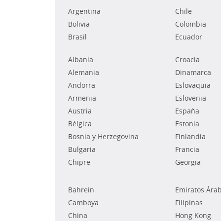
Argentina
Chile
Bolivia
Colombia
Brasil
Ecuador
Albania
Croacia
Alemania
Dinamarca
Andorra
Eslovaquia
Armenia
Eslovenia
Austria
España
Bélgica
Estonia
Bosnia y Herzegovina
Finlandia
Bulgaria
Francia
Chipre
Georgia
Bahrein
Emiratos Ára
Camboya
Filipinas
China
Hong Kong