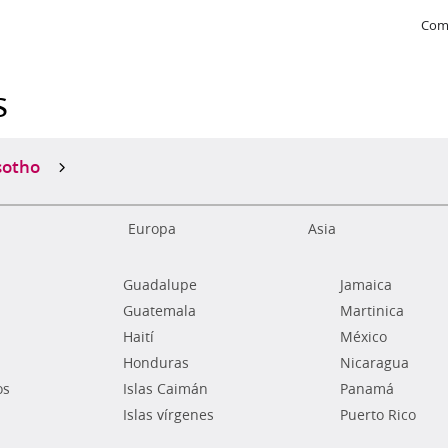
Com
s
sotho
Europa
Asia
Guadalupe
Jamaica
Guatemala
Martinica
Haití
México
Honduras
Nicaragua
os
Islas Caimán
Panamá
Islas vírgenes
Puerto Rico