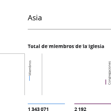
Asia
Total de miembros de la Iglesia
Miembros
Congregacion
1 343 071
2 192