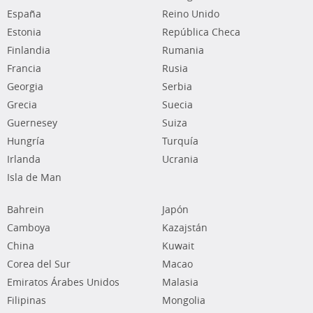
España
Reino Unido
Estonia
República Checa
Finlandia
Rumania
Francia
Rusia
Georgia
Serbia
Grecia
Suecia
Guernesey
Suiza
Hungría
Turquía
Irlanda
Ucrania
Isla de Man
Bahrein
Japón
Camboya
Kazajstán
China
Kuwait
Corea del Sur
Macao
Emiratos Árabes Unidos
Malasia
Filipinas
Mongolia