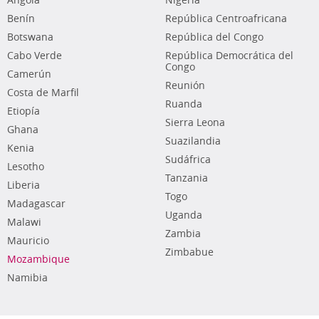
Angola
Nigeria
Benín
República Centroafricana
Botswana
República del Congo
Cabo Verde
República Democrática del
Congo
Camerún
Reunión
Costa de Marfil
Ruanda
Etiopía
Sierra Leona
Ghana
Suazilandia
Kenia
Sudáfrica
Lesotho
Tanzania
Liberia
Togo
Madagascar
Uganda
Malawi
Zambia
Mauricio
Zimbabue
Mozambique
Namibia