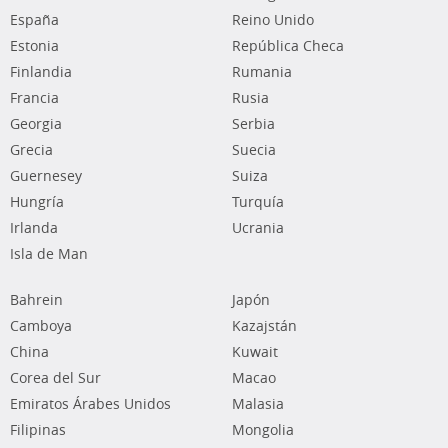
España
Reino Unido
Estonia
República Checa
Finlandia
Rumania
Francia
Rusia
Georgia
Serbia
Grecia
Suecia
Guernesey
Suiza
Hungría
Turquía
Irlanda
Ucrania
Isla de Man
Bahrein
Japón
Camboya
Kazajstán
China
Kuwait
Corea del Sur
Macao
Emiratos Árabes Unidos
Malasia
Filipinas
Mongolia