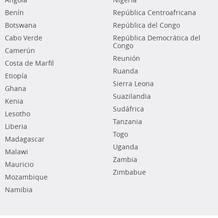
Angola
Nigeria
Benín
República Centroafricana
Botswana
República del Congo
Cabo Verde
República Democrática del
Congo
Camerún
Reunión
Costa de Marfil
Ruanda
Etiopía
Sierra Leona
Ghana
Suazilandia
Kenia
Sudáfrica
Lesotho
Tanzania
Liberia
Togo
Madagascar
Uganda
Malawi
Zambia
Mauricio
Zimbabue
Mozambique
Namibia