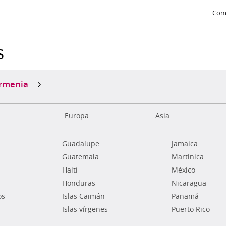
Com
s
rmenia
Europa
Asia
Guadalupe
Jamaica
Guatemala
Martinica
Haití
México
Honduras
Nicaragua
os
Islas Caimán
Panamá
Islas vírgenes
Puerto Rico