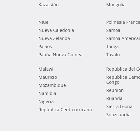
Kazajstán
Mongolia
Niue
Polinesia Franc
Nueva Caledonia
Samoa
Nueva Zelanda
Samoa America
Palaos
Tonga
Papúa Nueva Guinea
Tuvalu
Malawi
República del 
Mauricio
República Democ
Congo
Mozambique
Reunión
Namibia
Ruanda
Nigeria
Sierra Leona
República Centroafricana
Suazilandia