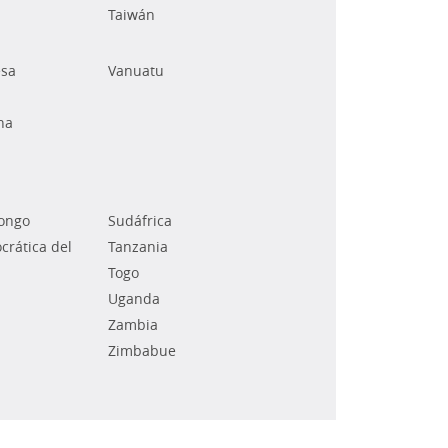
Taiwán
esa
Vanuatu
na
Congo
Sudáfrica
rática del
Tanzania
Togo
Uganda
Zambia
Zimbabue