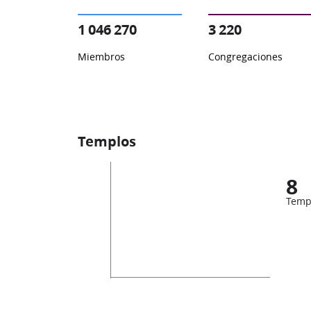
1 046 270
3 220
Miembros
Congregaciones
Templos
8
Temp