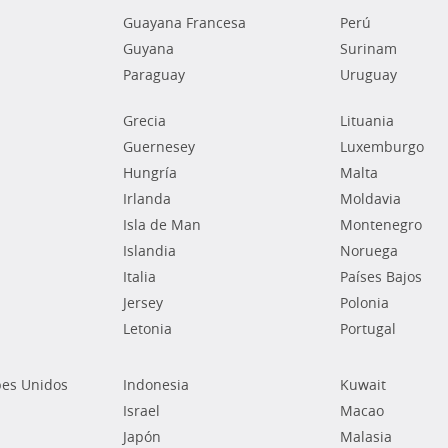
Guayana Francesa
Perú
Guyana
Surinam
Paraguay
Uruguay
Grecia
Lituania
Guernesey
Luxemburgo
Hungría
Malta
Irlanda
Moldavia
Isla de Man
Montenegro
Islandia
Noruega
Italia
Países Bajos
Jersey
Polonia
Letonia
Portugal
bes Unidos
Indonesia
Kuwait
Israel
Macao
Japón
Malasia