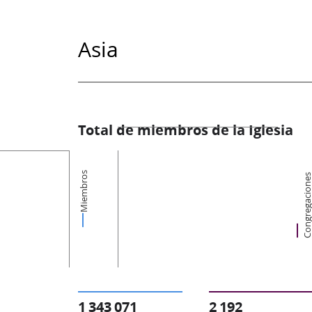
Asia
Total de miembros de la Iglesia
Miembros
Congregacion
1 343 071
2 192