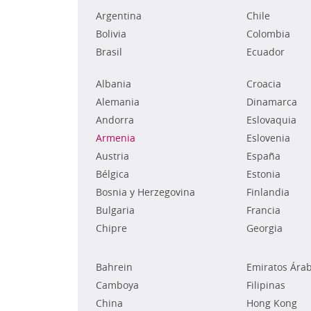
Argentina
Chile
Bolivia
Colombia
Brasil
Ecuador
Albania
Croacia
Alemania
Dinamarca
Andorra
Eslovaquia
Armenia
Eslovenia
Austria
España
Bélgica
Estonia
Bosnia y Herzegovina
Finlandia
Bulgaria
Francia
Chipre
Georgia
Bahrein
Emiratos Ára
Camboya
Filipinas
China
Hong Kong