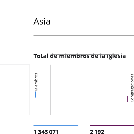
Asia
Total de miembros de la Iglesia
Miembros
Congregacion
1 343 071
2 192