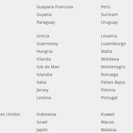
Guayana Francesa
Perú
Guyana
Surinam
Paraguay
Uruguay
Grecia
Lituania
Guernesey
Luxemburgo
Hungría
Malta
Irlanda
Moldavia
Isla de Man
Montenegro
Islandia
Noruega
Italia
Países Bajos
Jersey
Polonia
Letonia
Portugal
bes Unidos
Indonesia
Kuwait
Israel
Macao
Japón
Malasia