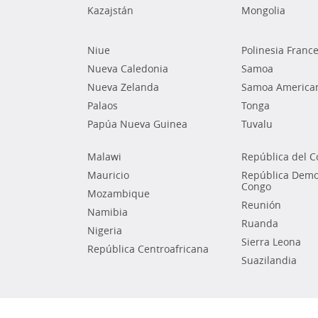
Kazajstán
Mongolia
Niue
Polinesia Franc
Nueva Caledonia
Samoa
Nueva Zelanda
Samoa America
Palaos
Tonga
Papúa Nueva Guinea
Tuvalu
Malawi
República del 
Mauricio
República Democ
Congo
Mozambique
Reunión
Namibia
Ruanda
Nigeria
Sierra Leona
República Centroafricana
Suazilandia