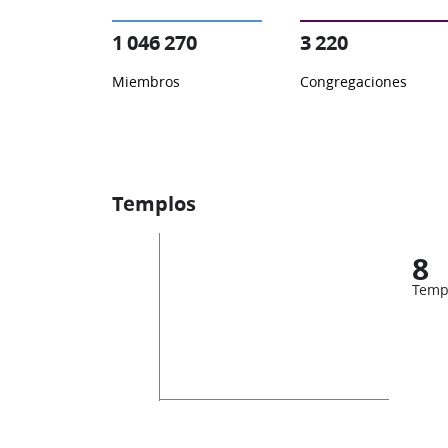
1 046 270
3 220
Miembros
Congregaciones
Templos
8
Temp