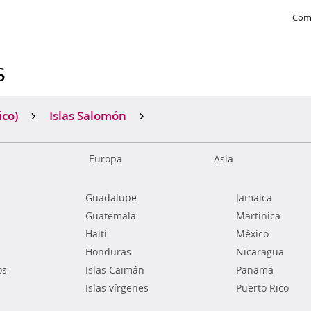
Com
s
ico)
Islas Salomón
Europa
Asia
Guadalupe
Jamaica
Guatemala
Martinica
Haití
México
Honduras
Nicaragua
os
Islas Caimán
Panamá
Islas vírgenes
Puerto Rico