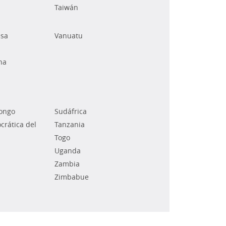
Taiwán
esa
Vanuatu
na
Congo
Sudáfrica
rática del
Tanzania
Togo
Uganda
Zambia
Zimbabue