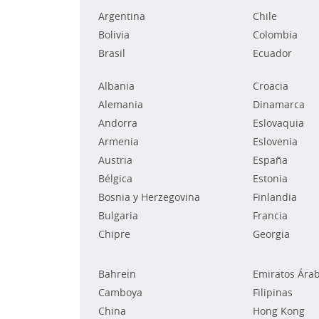
Argentina
Chile
Bolivia
Colombia
Brasil
Ecuador
Albania
Croacia
Alemania
Dinamarca
Andorra
Eslovaquia
Armenia
Eslovenia
Austria
España
Bélgica
Estonia
Bosnia y Herzegovina
Finlandia
Bulgaria
Francia
Chipre
Georgia
Bahrein
Emiratos Ára
Camboya
Filipinas
China
Hong Kong