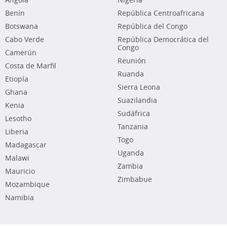
Angola
Nigeria
Benín
República Centroafricana
Botswana
República del Congo
Cabo Verde
República Democrática del
Congo
Camerún
Reunión
Costa de Marfil
Ruanda
Etiopía
Sierra Leona
Ghana
Suazilandia
Kenia
Sudáfrica
Lesotho
Tanzania
Liberia
Togo
Madagascar
Uganda
Malawi
Zambia
Mauricio
Zimbabue
Mozambique
Namibia