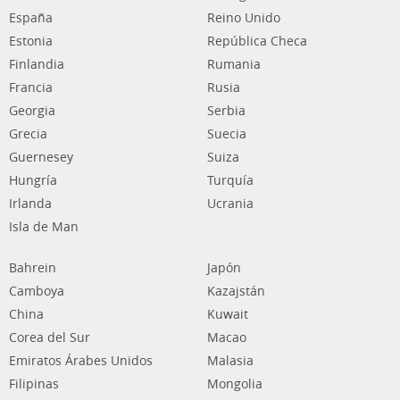
España
Reino Unido
Estonia
República Checa
Finlandia
Rumania
Francia
Rusia
Georgia
Serbia
Grecia
Suecia
Guernesey
Suiza
Hungría
Turquía
Irlanda
Ucrania
Isla de Man
Bahrein
Japón
Camboya
Kazajstán
China
Kuwait
Corea del Sur
Macao
Emiratos Árabes Unidos
Malasia
Filipinas
Mongolia