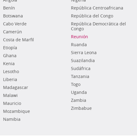
Angola
Nigeria
Benín
República Centroafricana
Botswana
República del Congo
Cabo Verde
República Democrática del
Congo
Camerún
Reunión
Costa de Marfil
Ruanda
Etiopía
Sierra Leona
Ghana
Suazilandia
Kenia
Sudáfrica
Lesotho
Tanzania
Liberia
Togo
Madagascar
Uganda
Malawi
Zambia
Mauricio
Zimbabue
Mozambique
Namibia