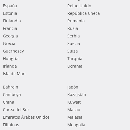
España
Reino Unido
Estonia
República Checa
Finlandia
Rumania
Francia
Rusia
Georgia
Serbia
Grecia
Suecia
Guernesey
Suiza
Hungría
Turquía
Irlanda
Ucrania
Isla de Man
Bahrein
Japón
Camboya
Kazajstán
China
Kuwait
Corea del Sur
Macao
Emiratos Árabes Unidos
Malasia
Filipinas
Mongolia