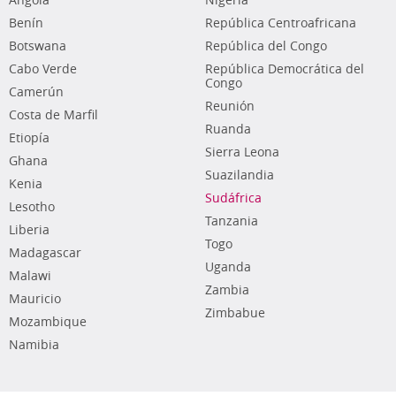
Angola
Nigeria
Benín
República Centroafricana
Botswana
República del Congo
Cabo Verde
República Democrática del
Congo
Camerún
Reunión
Costa de Marfil
Ruanda
Etiopía
Sierra Leona
Ghana
Suazilandia
Kenia
Sudáfrica
Lesotho
Tanzania
Liberia
Togo
Madagascar
Uganda
Malawi
Zambia
Mauricio
Zimbabue
Mozambique
Namibia