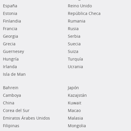
España
Reino Unido
Estonia
República Checa
Finlandia
Rumania
Francia
Rusia
Georgia
Serbia
Grecia
Suecia
Guernesey
Suiza
Hungría
Turquía
Irlanda
Ucrania
Isla de Man
Bahrein
Japón
Camboya
Kazajstán
China
Kuwait
Corea del Sur
Macao
Emiratos Árabes Unidos
Malasia
Filipinas
Mongolia